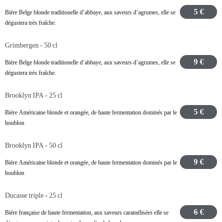
5 €
Bière Belge blonde traditionelle d’abbaye, aux saveurs d’agrumes, elle se
dégustera très fraîche.
Grimbergen - 50 cl
9 €
Bière Belge blonde traditionelle d’abbaye, aux saveurs d’agrumes, elle se
dégustera très fraîche.
Brooklyn IPA - 25 cl
5 €
Bière Américaine blonde et orangée, de haute fermentation dominés par le
houblon
Brooklyn IPA - 50 cl
9 €
Bière Américaine blonde et orangée, de haute fermentation dominés par le
houblon
Ducasse triple - 25 cl
6 €
Bière française de haute fermentation, aux saveurs caramélisées elle se