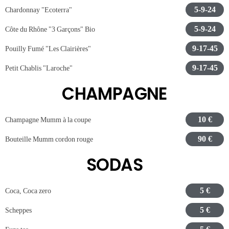
5-9-24
Chardonnay "Ecoterra"
5-9-24
Côte du Rhône "3 Garçons" Bio
9-17-45
Pouilly Fumé "Les Clairières"
9-17-45
Petit Chablis "Laroche"
CHAMPAGNE
10 €
Champagne Mumm à la coupe
90 €
Bouteille Mumm cordon rouge
SODAS
5 €
Coca, Coca zero
5 €
Scheppes