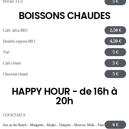
5 €
Perrier 33 cl
BOISSONS CHAUDES
2,50 €
Café, déca BIO
4,50 €
Double express BIO
5 €
Thé
5 €
Café crème
5 €
Chocolat chaud
HAPPY HOUR - de 16h à
20h
COCKTAILS
6 €
Sex on the Beach – Margarita – Mojito – Daiquiri – Moscow Mule – Pina