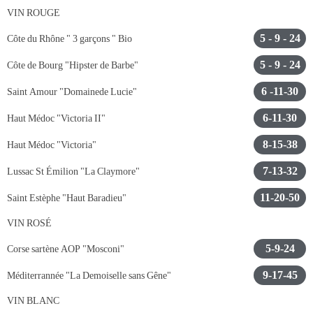
VIN ROUGE
5 - 9 - 24
Côte du Rhône " 3 garçons " Bio
5 - 9 - 24
Côte de Bourg "Hipster de Barbe"
6 -11-30
Saint Amour "Domainede Lucie"
6-11-30
Haut Médoc "Victoria II"
8-15-38
Haut Médoc "Victoria"
7-13-32
Lussac St Émilion "La Claymore"
11-20-50
Saint Estèphe "Haut Baradieu"
VIN ROSÉ
5-9-24
Corse sartène AOP "Mosconi"
9-17-45
Méditerrannée "La Demoiselle sans Gêne"
VIN BLANC