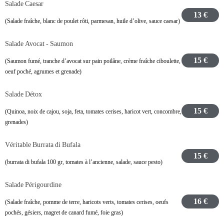
Salade Caesar
13 €
(Salade fraîche, blanc de poulet rôti, parmesan, huile d’olive, sauce caesar)
Salade Avocat - Saumon
15 €
(Saumon fumé, tranche d’avocat sur pain poilâne, crème fraîche ciboulette,
oeuf poché, agrumes et grenade)
Salade Détox
15 €
(Quinoa, noix de cajou, soja, feta, tomates cerises, haricot vert, concombre,
grenades)
Véritable Burrata di Bufala
15 €
(burrata di bufala 100 gr, tomates à l’ancienne, salade, sauce pesto)
Salade Périgourdine
16 €
(Salade fraîche, pomme de terre, haricots verts, tomates cerises, oeufs
pochés, gésiers, magret de canard fumé, foie gras)