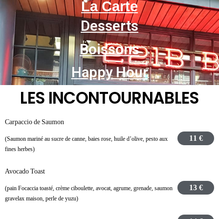
La Carte
Desserts
Boissons
Happy Hour
LES INCONTOURNABLES
Carpaccio de Saumon
11 €
(Saumon mariné au sucre de canne, baies rose, huile d’olive, pesto aux
fines herbes)
Avocado Toast
13 €
(pain Focaccia toasté, crème ciboulette, avocat, agrume, grenade, saumon
gravelax maison, perle de yuzu)