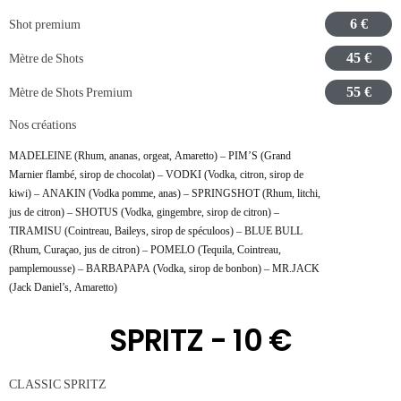
6 €
Shot premium
45 €
Mètre de Shots
55 €
Mètre de Shots Premium
Nos créations
MADELEINE (Rhum, ananas, orgeat, Amaretto) – PIM’S (Grand
Marnier flambé, sirop de chocolat) – VODKI (Vodka, citron, sirop de
kiwi) – ANAKIN (Vodka pomme, anas) – SPRINGSHOT (Rhum, litchi,
jus de citron) – SHOTUS (Vodka, gingembre, sirop de citron) –
TIRAMISU (Cointreau, Baileys, sirop de spéculoos) – BLUE BULL
(Rhum, Curaçao, jus de citron) – POMELO (Tequila, Cointreau,
pamplemousse) – BARBAPAPA (Vodka, sirop de bonbon) – MR.JACK
(Jack Daniel’s, Amaretto)
SPRITZ - 10 €
CLASSIC SPRITZ