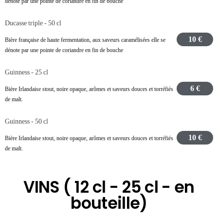
dénote par une pointe de coriandre en fin de bouche
Ducasse triple - 50 cl
10 €
Bière française de haute fermentation, aux saveurs caramélisées elle se
dénote par une pointe de coriandre en fin de bouche
Guinness - 25 cl
6 €
Bière Irlandaise stout, noire opaque, arômes et saveurs douces et torréfiés
de malt.
Guinness - 50 cl
10 €
Bière Irlandaise stout, noire opaque, arômes et saveurs douces et torréfiés
de malt.
VINS ( 12 cl - 25 cl - en
bouteille)