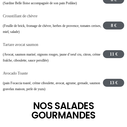
(Sardine Belle Iloise accompagnée de son pain Poilâne)
Croustillant de chèvre
8 €
(Feuille de brick, fromage de chèvre, herbes de provence, tomates cerises,
miel, salade)
Tartare avocat saumon
11 €
(Avocat, saumon mariné, oignons rouges, jaune d’oeuf cru, citron, crème
fraîche, ciboulette, sauce persillée)
Avocado Toaste
13 €
(pain Focaccia toasté, crème ciboulette, avocat, agrume, grenade, saumon
gravelax maison, perle de yuzu)
NOS SALADES
GOURMANDES