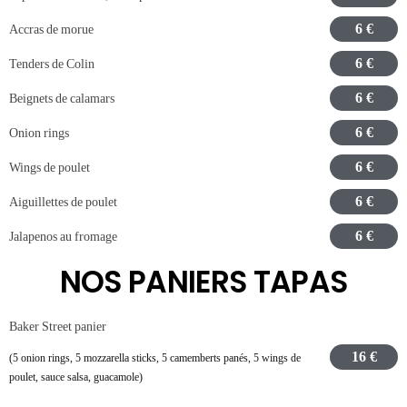
6 €
Accras de morue
6 €
Tenders de Colin
6 €
Beignets de calamars
6 €
Onion rings
6 €
Wings de poulet
6 €
Aiguillettes de poulet
6 €
Jalapenos au fromage
NOS PANIERS TAPAS
Baker Street panier
16 €
(5 onion rings, 5 mozzarella sticks, 5 camemberts panés, 5 wings de
poulet, sauce salsa, guacamole)