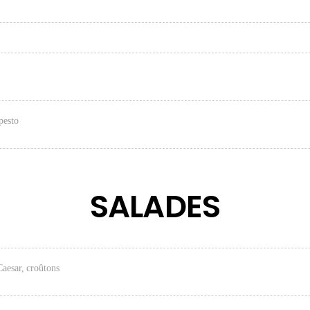
pesto
SALADES
aesar, croûtons