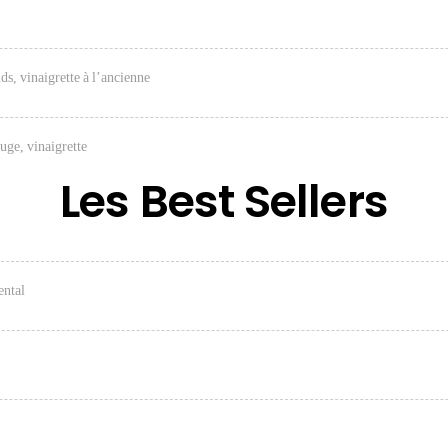
ds, vinaigrette à l’ancienne
uge, vinaigrette
Les Best Sellers
ental