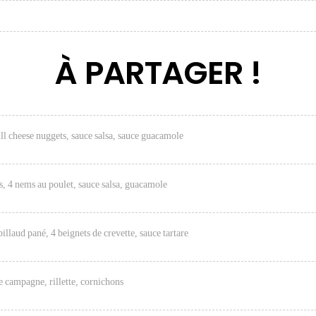
À PARTAGER !
ill cheese nuggets, sauce salsa, sauce guacamole
os, 4 nems au poulet, sauce salsa, guacamole
billaud pané, 4 beignets de crevette, sauce tartare
e campagne, rillette, cornichons