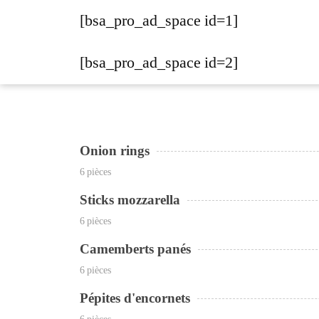
[bsa_pro_ad_space id=1]
[bsa_pro_ad_space id=2]
Onion rings
6 pièces
Sticks mozzarella
6 pièces
Camemberts panés
6 pièces
Pépites d'encornets