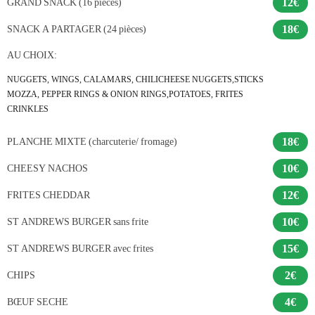
12€
GRAND SNACK (16 pièces)
18€
SNACK A PARTAGER (24 pièces)
AU CHOIX:
NUGGETS, WINGS, CALAMARS, CHILICHEESE NUGGETS,STICKS
MOZZA, PEPPER RINGS & ONION RINGS,POTATOES, FRITES
CRINKLES
18€
PLANCHE MIXTE (charcuterie/ fromage)
10€
CHEESY NACHOS
12€
FRITES CHEDDAR
10€
ST ANDREWS BURGER sans frite
15€
ST ANDREWS BURGER avec frites
2€
CHIPS
4€
BŒUF SECHE