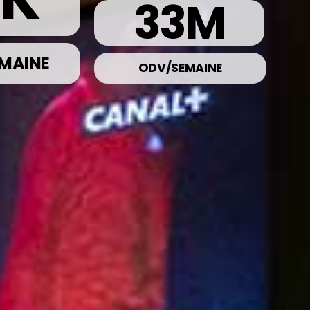
33
M
MAINE
ODV/SEMAINE