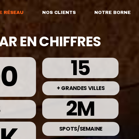
E RÉSEAU
NOS CLIENTS
NOTRE BORNE
AR EN CHIFFRES
15
00
+ GRANDES VILLES
2
M
S
K
SPOTS/SEMAINE